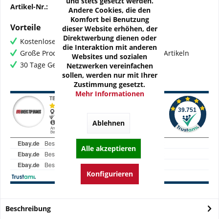
und stets gesetzt werden.
Artikel-Nr.:
FG-SP04
Andere Cookies, die den
Komfort bei Benutzung
Vorteile
dieser Website erhöhen, der
Direktwerbung dienen oder
Kostenloser Versand ab € 60,- Bestellwert
die Interaktion mit anderen
Große Produktauswahl mit mehr als 80.000 Artikeln
Websites und sozialen
30 Tage Geld-Zurück-Garantie
Netzwerken vereinfachen
sollen, werden nur mit Ihrer
Zustimmung gesetzt.
Mehr Informationen
Ablehnen
Alle akzeptieren
Konfigurieren
Beschreibung