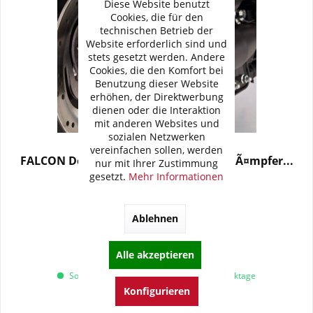
Diese Website benutzt
Cookies, die für den
technischen Betrieb der
Website erforderlich sind und
stets gesetzt werden. Andere
Cookies, die den Komfort bei
Benutzung dieser Website
erhöhen, der Direktwerbung
dienen oder die Interaktion
mit anderen Websites und
sozialen Netzwerken
vereinfachen sollen, werden
FALCON Double Groove Slip on ErsatzdÃ¤mpfer...
nur mit Ihrer Zustimmung
gesetzt.
Mehr Informationen
664,95 € *
Ablehnen
Artikel-Nr.:
686954
Merken
Alle akzeptieren
Sofort versandfertig, Lieferzeit ca. 1-3 Werktage
Konfigurieren