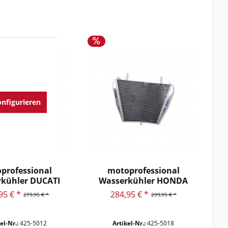
nfigurieren
professional
motoprofessional
kühler DUCATI
Wasserkühler HONDA
anigale...
CBR1000RR...
95 € *
284,95 € *
279,95 € *
299,95 € *
el-Nr.:
425-5012
Artikel-Nr.:
425-5018