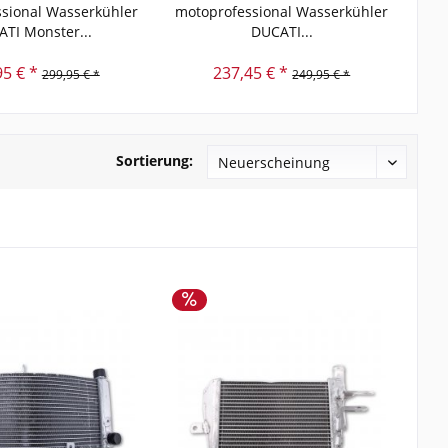
sional Wasserkühler
motoprofessional Wasserkühler
mot
TI Monster...
DUCATI...
95 € *
237,45 € *
299,95 € *
249,95 € *
Sortierung: