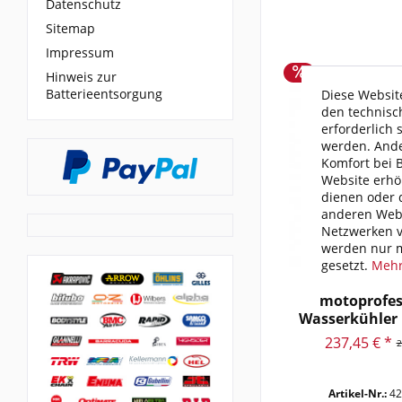
Datenschutz
Sitemap
Impressum
Hinweis zur
Batterieentsorgung
Diese Website
den technisc
erforderlich 
werden. Ande
Komfort bei 
Website erhö
dienen oder d
anderen Webs
Netzwerken v
werden nur m
gesetzt.
Mehr
motoprofes
Wasserkühler 
237,45 € *
2
Artikel-Nr.:
42