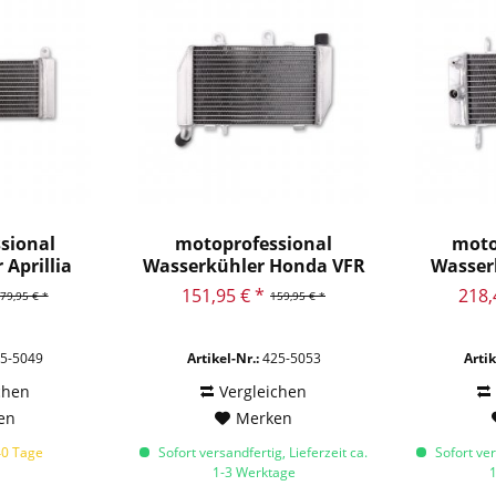
sional
motoprofessional
moto
Aprillia
Wasserkühler Honda VFR
Wasser
..
800,...
151,95 € *
218,
79,95 € *
159,95 € *
5-5049
Artikel-Nr.:
425-5053
Artik
chen
Vergleichen
en
Merken
40 Tage
Sofort versandfertig, Lieferzeit ca.
Sofort ver
1-3 Werktage