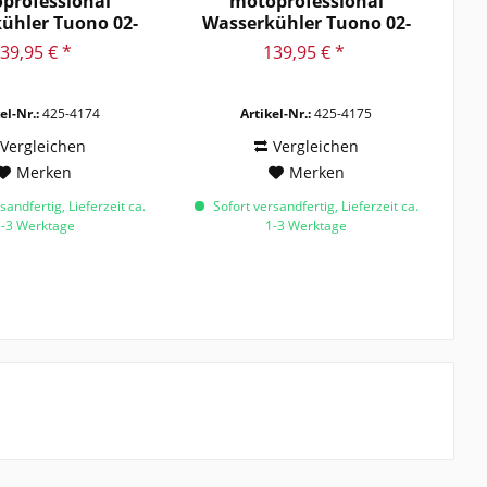
professional
motoprofessional
ühler Tuono 02-
Wasserkühler Tuono 02-
05,...
05,...
39,95 € *
139,95 € *
el-Nr.:
425-4174
Artikel-Nr.:
425-4175
Vergleichen
Vergleichen
Merken
Merken
sandfertig, Lieferzeit ca.
Sofort versandfertig, Lieferzeit ca.
1-3 Werktage
1-3 Werktage