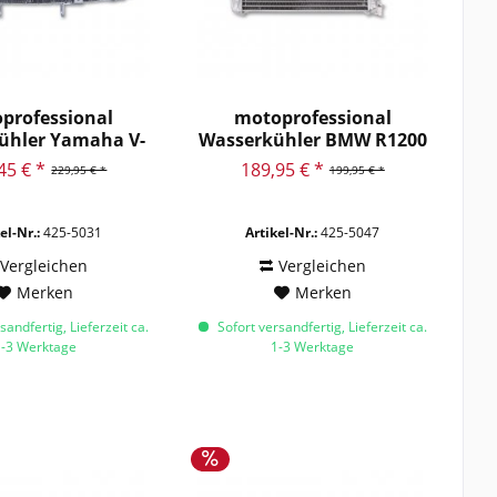
professional
motoprofessional
ühler Yamaha V-
Wasserkühler BMW R1200
AX 1700...
GS/RT,...
45 € *
189,95 € *
229,95 € *
199,95 € *
el-Nr.:
425-5031
Artikel-Nr.:
425-5047
Vergleichen
Vergleichen
Merken
Merken
sandfertig, Lieferzeit ca.
Sofort versandfertig, Lieferzeit ca.
1-3 Werktage
1-3 Werktage