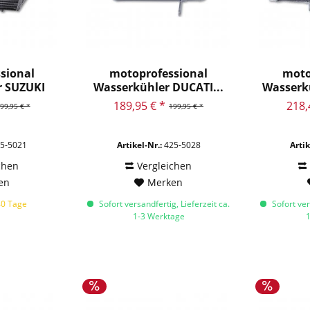
sional
motoprofessional
moto
r SUZUKI
Wasserkühler DUCATI...
Wasserk
0...
M
189,95 € *
218,
99,95 € *
199,95 € *
5-5021
Artikel-Nr.:
425-5028
Artik
chen
Vergleichen
en
Merken
40 Tage
Sofort versandfertig, Lieferzeit ca.
Sofort ver
1-3 Werktage