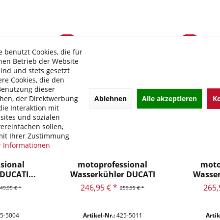
 benutzt Cookies, die für
hen Betrieb der Website
sind und stets gesetzt
re Cookies, die den
Benutzung dieser
Ablehnen
Alle akzeptieren
Ko
hen, der Direktwerbung
ie Interaktion mit
ites und sozialen
ereinfachen sollen,
it Ihrer Zustimmung
 Informationen
sional
motoprofessional
moto
DUCATI...
Wasserkühler DUCATI
Wasser
Panigale...
P
246,95 € *
265,
49,95 € *
259,95 € *
5-5004
Artikel-Nr.:
425-5011
Artik