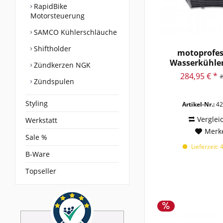
RapidBike
Motorsteuerung
SAMCO Kühlerschläuche
Shiftholder
motoprofes
Wasserkühle
Zündkerzen NGK
GSX-R100
284,95 € *
2
Zündspulen
Styling
Artikel-Nr.:
42
Verglei
Werkstatt
Merk
Sale %
Lieferzeit: 
B-Ware
Topseller