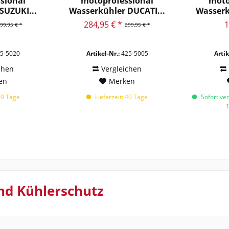
sional
motoprofessional
moto
SUZUKI...
Wasserkühler DUCATI...
Wasserk
284,95 € *
1
99,95 € *
299,95 € *
5-5020
Artikel-Nr.:
425-5005
Artik
chen
Vergleichen
en
Merken
40 Tage
Lieferzeit: 40 Tage
Sofort ver
nd Kühlerschutz