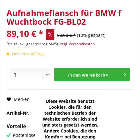
Aufnahmeflansch für BMW f
Wuchtbock FG-BL02
89,10 € *
99,00 € *
(10% gespart)
Preise inkl. gesetzlicher MwSt.
zzgl. Versandkosten
Lieferzeit: 40 Tage
In den Warenkorb »
Fragen zum Artikel?
Merken
Diese Website benutzt
Cookies, die für den
technischen Betrieb der
Artikel-Nr.:
FG-BMW02-K
Website erforderlich sind
und stets gesetzt werden.
Vorteile
Andere Cookies, die den
Kostenloser Versand ab € 60,- Bestellwert
Komfort bei Benutzung