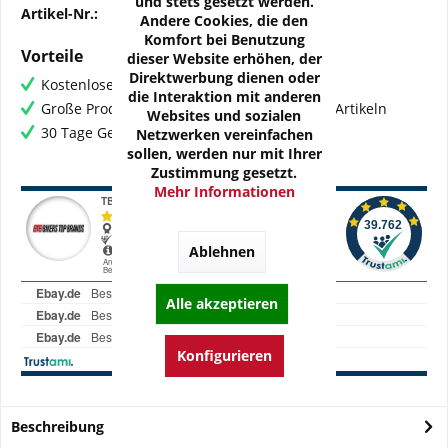
und stets gesetzt werden.
Artikel-Nr.:
FG-CP05KDDX
Andere Cookies, die den
Komfort bei Benutzung
Vorteile
dieser Website erhöhen, der
Direktwerbung dienen oder
Kostenloser Versand ab € 60,- Bestellwert
die Interaktion mit anderen
Große Produktauswahl mit mehr als 80.000 Artikeln
Websites und sozialen
30 Tage Geld-Zurück-Garantie
Netzwerken vereinfachen
sollen, werden nur mit Ihrer
Zustimmung gesetzt.
Mehr Informationen
Ablehnen
Alle akzeptieren
Konfigurieren
Beschreibung