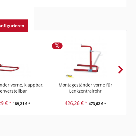
nfigurieren
der vorne, klappbar,
Montageständer vorne für
Mont
enverstellbar
Lenkzentralrohr
29 € *
426,26 € *
189,21 € *
473,62 € *