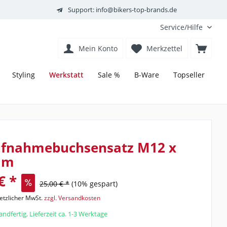
Support: info@bikers-top-brands.de
Service/Hilfe
Mein Konto
Merkzettel
Werkstatt
Styling
Sale %
B-Ware
Topseller
ufnahmebuchsensatz M12 x
mm
€ *
25,00 € *
(10% gespart)
setzlicher MwSt.
zzgl. Versandkosten
ndfertig, Lieferzeit ca. 1-3 Werktage