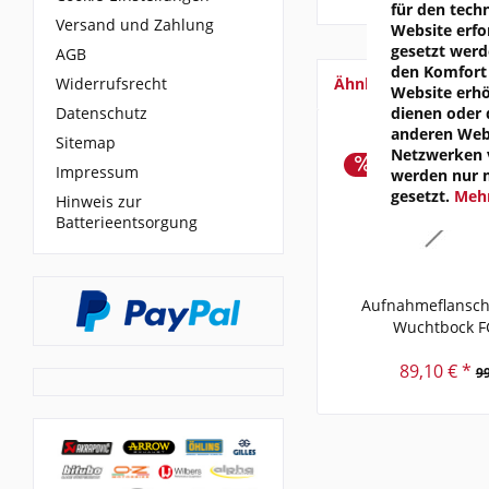
für den tech
Versand und Zahlung
Website erfo
gesetzt werd
AGB
den Komfort 
Widerrufsrecht
Ähnliche Artikel
Website erh
Datenschutz
dienen oder 
anderen Webs
Sitemap
Netzwerken v
Impressum
werden nur 
gesetzt.
Mehr
Hinweis zur
Batterieentsorgung
Aufnahmeflansch
Wuchtbock F
89,10 € *
99