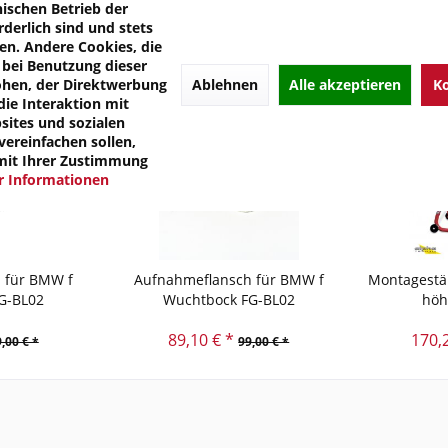
nischen Betrieb der
rderlich sind und stets
en. Andere Cookies, die
bei Benutzung dieser
Ablehnen
Alle akzeptieren
Ko
öhen, der Direktwerbung
die Interaktion mit
ites und sozialen
ereinfachen sollen,
mit Ihrer Zustimmung
 Informationen
 für BMW f
Aufnahmeflansch für BMW f
Montagestän
G-BL02
Wuchtbock FG-BL02
höh
89,10 € *
170,
,00 € *
99,00 € *