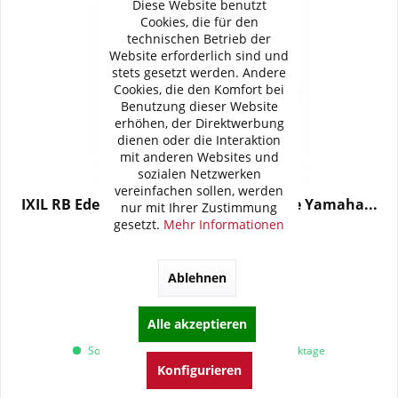
Diese Website benutzt
Cookies, die für den
technischen Betrieb der
Website erforderlich sind und
stets gesetzt werden. Andere
Cookies, die den Komfort bei
Benutzung dieser Website
erhöhen, der Direktwerbung
dienen oder die Interaktion
mit anderen Websites und
sozialen Netzwerken
vereinfachen sollen, werden
IXIL RB Edelstahl black-Komplettanlage Yamaha...
nur mit Ihrer Zustimmung
gesetzt.
Mehr Informationen
1.025,70 € *
1.102,95 € *
Ablehnen
Artikel-Nr.:
065-960B
Merken
Alle akzeptieren
Sofort versandfertig, Lieferzeit ca. 1-3 Werktage
Konfigurieren