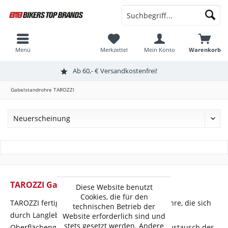
Menü
Merkzettel
Mein Konto
Warenkorb
Ab 60,- € Versandkostenfrei!
Gabelstandrohre TAROZZI
TAROZZI Gabelstandrohre
Diese Website benutzt
Cookies, die für den
TAROZZI fertigt qualitativ hochwertige Standrohre, die sich
technischen Betrieb der
durch Langlebigkeit aufgrund hervorragender
Website erforderlich sind und
stets gesetzt werden. Andere
Oberflächengüte auszeichnen. Verwendung: Austausch des