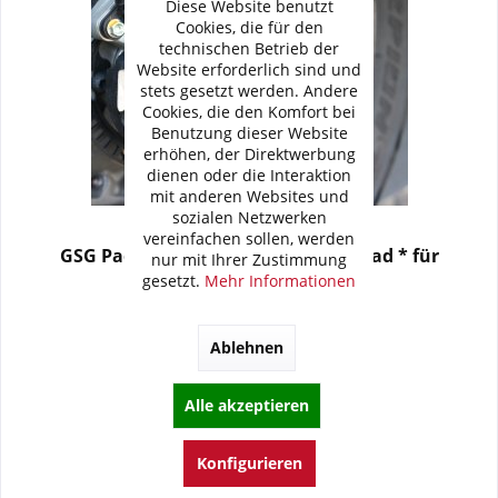
Diese Website benutzt
Cookies, die für den
technischen Betrieb der
Website erforderlich sind und
stets gesetzt werden. Andere
Cookies, die den Komfort bei
Benutzung dieser Website
erhöhen, der Direktwerbung
dienen oder die Interaktion
mit anderen Websites und
sozialen Netzwerken
vereinfachen sollen, werden
GSG Padsatz (gold farben) * Hinterrad * für
nur mit Ihrer Zustimmung
gesetzt.
Mehr Informationen
58,41 € *
64,90 € *
Ablehnen
Artikel-Nr.:
41E-49E-G
Merken
Alle akzeptieren
Lieferzeit: 8 Tage
Konfigurieren