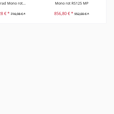
rad Mono rot...
Mono rot RS125 MP
28 € *
856,80 € *
716,98 € *
952,00 € *