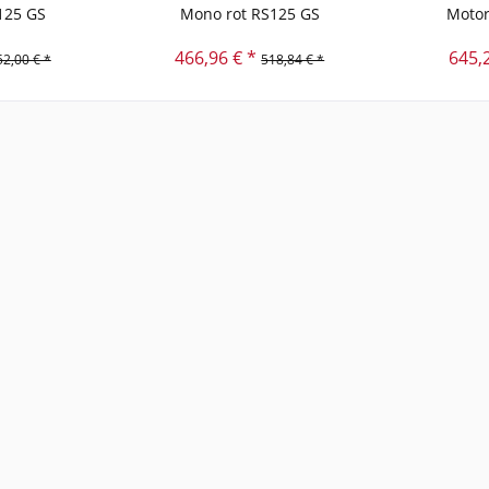
125 GS
Mono rot RS125 GS
Motor
466,96 € *
645,
52,00 € *
518,84 € *