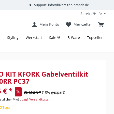
Support: info@bikers-top-brands.de
Service/Hilfe
Mein Konto
Merkzettel
Styling
Werkstatt
Sale %
B-Ware
Topseller
 KIT KFORK Gabelventilkit
0RR PC37
 € *
354,62 € *
(10% gespart)
setzlicher MwSt.
zzgl. Versandkosten
15 Tage