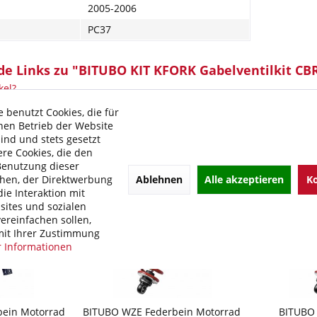
2005-2006
PC37
e Links zu "BITUBO KIT KFORK Gabelventilkit CB
kel?
 von BITUBO
 benutzt Cookies, die für
hen Betrieb der Website
sind und stets gesetzt
re Cookies, die den
Benutzung dieser
Ablehnen
Alle akzeptieren
Ko
hen, der Direktwerbung
ie Interaktion mit
ites und sozialen
ereinfachen sollen,
it Ihrer Zustimmung
 Informationen
ein Motorrad
BITUBO WZE Federbein Motorrad
BITUBO 