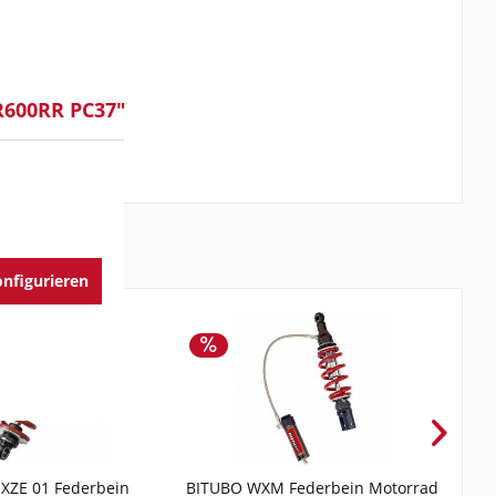
R600RR PC37"
nfigurieren
XZE 01 Federbein
BITUBO WXM Federbein Motorrad
BIT