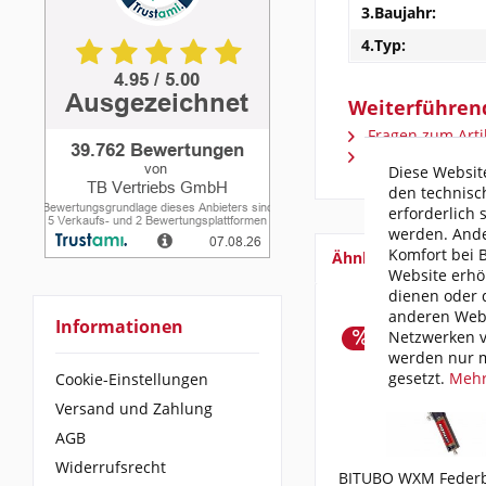
3.Baujahr:
4.Typ:
Weiterführend
Fragen zum Arti
Weitere Artikel
Diese Website
den technisc
erforderlich 
werden. Ande
Komfort bei 
Ähnliche Artikel
Website erhö
dienen oder d
anderen Webs
Informationen
Netzwerken v
werden nur m
gesetzt.
Mehr
Cookie-Einstellungen
Versand und Zahlung
AGB
Widerrufsrecht
BITUBO WXM Federb