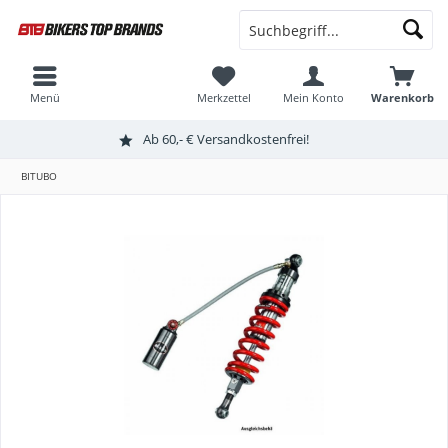
Menü
Merkzettel
Mein Konto
Warenkorb
Ab 60,- € Versandkostenfrei!
BITUBO