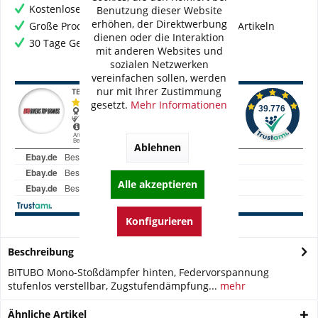
Kostenloser Versand ab € 60,- Bestellwert
Benutzung dieser Website
erhöhen, der Direktwerbung
Große Produktauswahl mit mehr als 80.000 Artikeln
dienen oder die Interaktion
30 Tage Geld-Zurück-Garantie
mit anderen Websites und
sozialen Netzwerken
vereinfachen sollen, werden
nur mit Ihrer Zustimmung
gesetzt.
Mehr Informationen
Ablehnen
Alle akzeptieren
Konfigurieren
Beschreibung
BITUBO Mono-Stoßdämpfer hinten, Federvorspannung
stufenlos verstellbar, Zugstufendämpfung...
mehr
Ähnliche Artikel