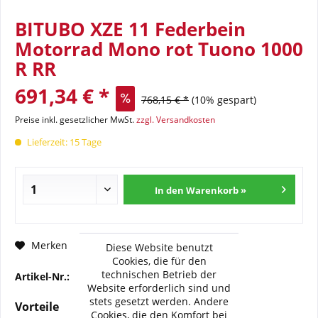
BITUBO XZE 11 Federbein
Motorrad Mono rot Tuono 1000
R RR
691,34 € *
768,15 € *
(10% gespart)
Preise inkl. gesetzlicher MwSt.
zzgl. Versandkosten
Lieferzeit: 15 Tage
In den Warenkorb »
Fragen zum Artikel?
Merken
Diese Website benutzt
Cookies, die für den
technischen Betrieb der
Artikel-Nr.:
BI-A0041-XZE11
Website erforderlich sind und
stets gesetzt werden. Andere
Vorteile
Cookies, die den Komfort bei