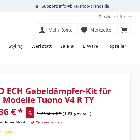
Support: info@bikers-top-brands.de
Service/Hilfe
Mein Konto
Merkzettel
Styling
Werkstatt
Sale %
B-Ware
Topseller
O ECH Gabeldämpfer-Kit für
a Modelle Tuono V4 R TY
36 € *
1.744,85 € *
(10% gespart)
setzlicher MwSt.
zzgl. Versandkosten
15 Tage