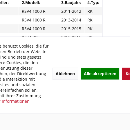
ller:
2.Modell:
3.Baujahr:
4.Typ:
RSV4 1000 R
2011-2012
RK
RSV4 1000 R
2013-2014
RK
RSV4 1000 R
2015-2015
RK
RSV4 RR
2015-2016
RK
 benutzt Cookies, die für
RSV4 RR
2017-2018
KE
hen Betrieb der Website
RSV4 RR
2018-2020
KE
sind und stets gesetzt
re Cookies, die den
Tuono V4 R
2011-2013
TY
Benutzung dieser
Tuono V4 R
2011-2013
TY
Ablehnen
Alle akzeptieren
Ko
hen, der Direktwerbung
ie Interaktion mit
ites und sozialen
e Links zu "BITUBO ECH Gabeldämpfer-Kit für Apr
ereinfachen sollen,
it Ihrer Zustimmung
kel?
 Informationen
 von BITUBO