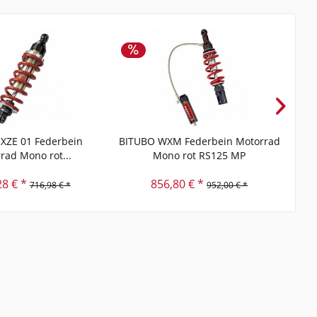
XZE 01 Federbein
BITUBO WXM Federbein Motorrad
BIT
rad Mono rot...
Mono rot RS125 MP
28 € *
856,80 € *
716,98 € *
952,00 € *