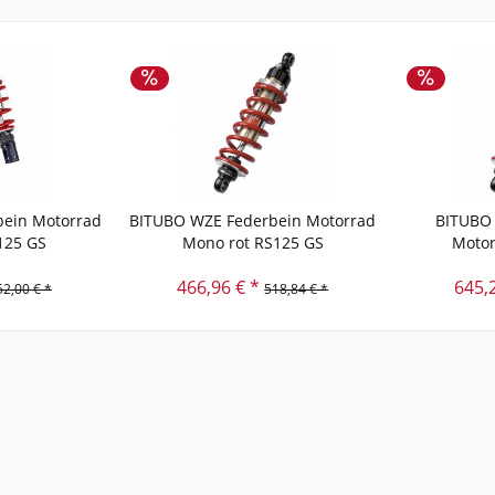
ein Motorrad
BITUBO WZE Federbein Motorrad
BITUBO 
125 GS
Mono rot RS125 GS
Motor
466,96 € *
645,
52,00 € *
518,84 € *