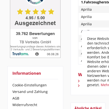
1.Fahrzeugherste
Aprilia
Aprilia
Aprilia
Aprilia
Diese Website
Aprilia
den technisc
Aprilia
erforderlich 
werden. Ande
Aprilia
Komfort bei 
Aprilia
Website erhö
dienen oder d
anderen Webs
Informationen
Weiterführend
Netzwerken v
werden nur m
Fragen zum Arti
gesetzt.
Mehr
Cookie-Einstellungen
Weitere Artikel
Versand und Zahlung
AGB
Widerrufsrecht
Ähnliche Artikel