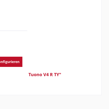
nfigurieren
ilia Modelle Tuono V4 R TY"