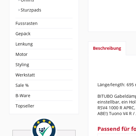
Sturzpads
Fussrasten
Gepäck
Lenkung
Beschreibung
Motor
Styling
Werkstatt
Länge/length: 695 
Sale %
B-Ware
BITUBO Gabeldämpf
einstellbar, ein H
Topseller
RSV4 1000 R APRC, 
ABE!) Tuono V4 R /
Passend für f