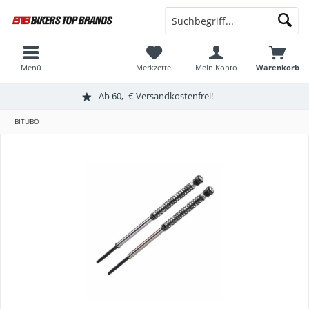
Menü
Merkzettel
Mein Konto
Warenkorb
Ab 60,- € Versandkostenfrei!
BITUBO