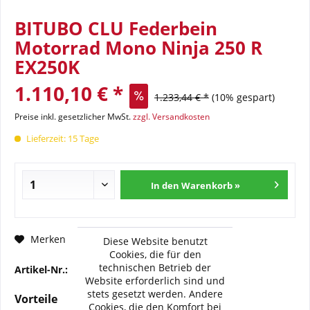
BITUBO CLU Federbein
Motorrad Mono Ninja 250 R
EX250K
1.110,10 € *
1.233,44 € *
(10% gespart)
Preise inkl. gesetzlicher MwSt.
zzgl. Versandkosten
Lieferzeit: 15 Tage
In den Warenkorb »
Fragen zum Artikel?
Merken
Diese Website benutzt
Cookies, die für den
technischen Betrieb der
Artikel-Nr.:
BI-K0097-CLU11
Website erforderlich sind und
stets gesetzt werden. Andere
Vorteile
Cookies, die den Komfort bei