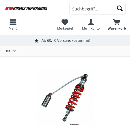
Menü
Merkzettel
Mein Konto
Warenkorb
Ab 60,- € Versandkostenfrei!
BITUBO