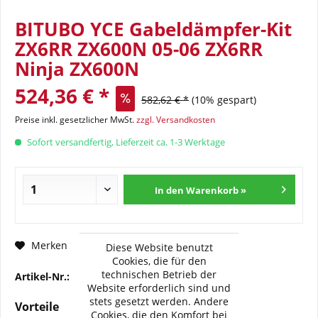
BITUBO YCE Gabeldämpfer-Kit
ZX6RR ZX600N 05-06 ZX6RR
Ninja ZX600N
524,36 € *
582,62 € *
(10% gespart)
Preise inkl. gesetzlicher MwSt.
zzgl. Versandkosten
Sofort versandfertig, Lieferzeit ca. 1-3 Werktage
In den Warenkorb »
Fragen zum Artikel?
Merken
Diese Website benutzt
Cookies, die für den
technischen Betrieb der
Artikel-Nr.:
BI-K0072-YCE09
Website erforderlich sind und
stets gesetzt werden. Andere
Vorteile
Cookies, die den Komfort bei