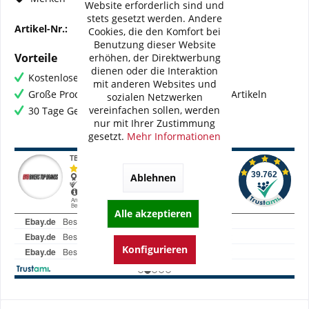
Website erforderlich sind und
stets gesetzt werden. Andere
Artikel-Nr.:
BI-K0064-WME03
Cookies, die den Komfort bei
Benutzung dieser Website
Vorteile
erhöhen, der Direktwerbung
dienen oder die Interaktion
Kostenloser Versand ab € 60,- Bestellwert
mit anderen Websites und
Große Produktauswahl mit mehr als 80.000 Artikeln
sozialen Netzwerken
vereinfachen sollen, werden
30 Tage Geld-Zurück-Garantie
nur mit Ihrer Zustimmung
gesetzt.
Mehr Informationen
Ablehnen
Alle akzeptieren
Konfigurieren