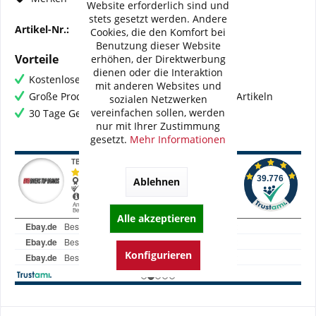
Website erforderlich sind und
stets gesetzt werden. Andere
Artikel-Nr.:
BI-K0061-WMB02V2
Cookies, die den Komfort bei
Benutzung dieser Website
Vorteile
erhöhen, der Direktwerbung
dienen oder die Interaktion
Kostenloser Versand ab € 60,- Bestellwert
mit anderen Websites und
Große Produktauswahl mit mehr als 80.000 Artikeln
sozialen Netzwerken
vereinfachen sollen, werden
30 Tage Geld-Zurück-Garantie
nur mit Ihrer Zustimmung
gesetzt.
Mehr Informationen
Ablehnen
Alle akzeptieren
Konfigurieren