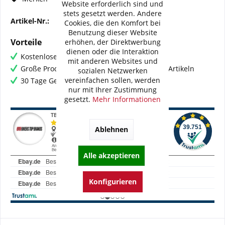
Website erforderlich sind und
stets gesetzt werden. Andere
Artikel-Nr.:
BI-K0040-WME03
Cookies, die den Komfort bei
Benutzung dieser Website
Vorteile
erhöhen, der Direktwerbung
dienen oder die Interaktion
Kostenloser Versand ab € 60,- Bestellwert
mit anderen Websites und
Große Produktauswahl mit mehr als 80.000 Artikeln
sozialen Netzwerken
vereinfachen sollen, werden
30 Tage Geld-Zurück-Garantie
nur mit Ihrer Zustimmung
gesetzt.
Mehr Informationen
Ablehnen
Alle akzeptieren
Konfigurieren