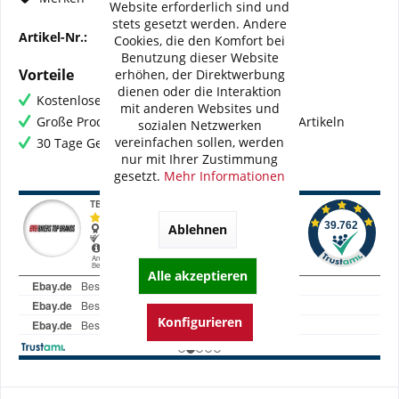
Website erforderlich sind und
stets gesetzt werden. Andere
Artikel-Nr.:
BI-K0032-WME03
Cookies, die den Komfort bei
Benutzung dieser Website
Vorteile
erhöhen, der Direktwerbung
dienen oder die Interaktion
Kostenloser Versand ab € 60,- Bestellwert
mit anderen Websites und
Große Produktauswahl mit mehr als 80.000 Artikeln
sozialen Netzwerken
vereinfachen sollen, werden
30 Tage Geld-Zurück-Garantie
nur mit Ihrer Zustimmung
gesetzt.
Mehr Informationen
Ablehnen
Alle akzeptieren
Konfigurieren