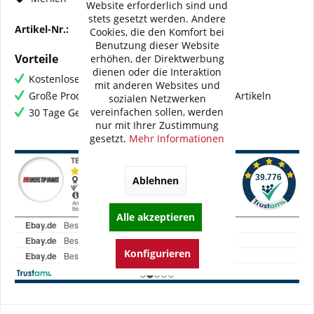
Website erforderlich sind und
stets gesetzt werden. Andere
Artikel-Nr.:
BI-K0032-WME02V2
Cookies, die den Komfort bei
Benutzung dieser Website
Vorteile
erhöhen, der Direktwerbung
dienen oder die Interaktion
Kostenloser Versand ab € 60,- Bestellwert
mit anderen Websites und
Große Produktauswahl mit mehr als 80.000 Artikeln
sozialen Netzwerken
vereinfachen sollen, werden
30 Tage Geld-Zurück-Garantie
nur mit Ihrer Zustimmung
gesetzt.
Mehr Informationen
Ablehnen
Alle akzeptieren
Konfigurieren