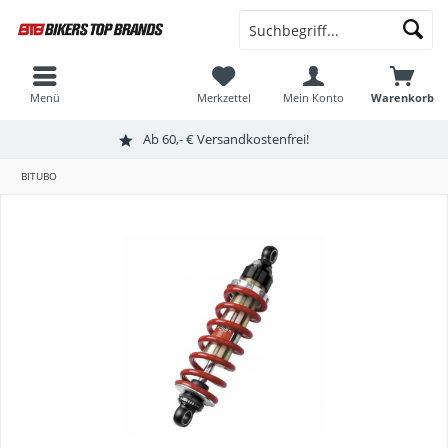
Menü
Merkzettel
Mein Konto
Warenkorb
Ab 60,- € Versandkostenfrei!
BITUBO