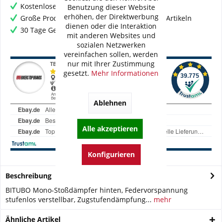
Kostenloser Versand ab € 60,- Bestellwert
Benutzung dieser Website
erhöhen, der Direktwerbung
Große Produktauswahl mit mehr als 80.000 Artikeln
dienen oder die Interaktion
30 Tage Geld-Zurück-Garantie
mit anderen Websites und
sozialen Netzwerken
vereinfachen sollen, werden
nur mit Ihrer Zustimmung
gesetzt.
Mehr Informationen
Ablehnen
Alle akzeptieren
Konfigurieren
Beschreibung
BITUBO Mono-Stoßdämpfer hinten, Federvorspannung
stufenlos verstellbar, Zugstufendämpfung...
mehr
Ähnliche Artikel