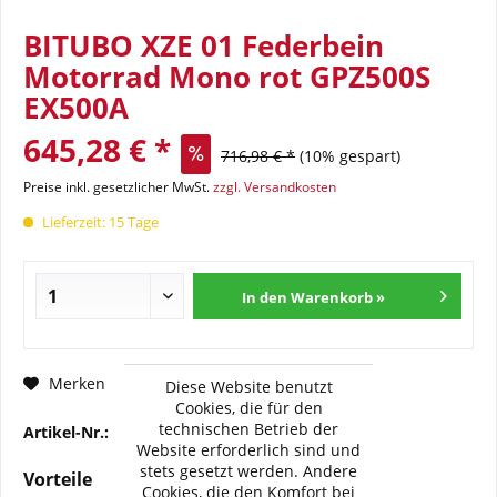
BITUBO XZE 01 Federbein
Motorrad Mono rot GPZ500S
EX500A
645,28 € *
716,98 € *
(10% gespart)
Preise inkl. gesetzlicher MwSt.
zzgl. Versandkosten
Lieferzeit: 15 Tage
In den Warenkorb »
Fragen zum Artikel?
Merken
Diese Website benutzt
Cookies, die für den
technischen Betrieb der
Artikel-Nr.:
BI-K0008-XZE01
Website erforderlich sind und
stets gesetzt werden. Andere
Vorteile
Cookies, die den Komfort bei