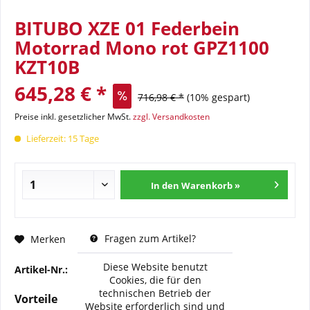
BITUBO XZE 01 Federbein
Motorrad Mono rot GPZ1100
KZT10B
645,28 € *
716,98 € *
(10% gespart)
Preise inkl. gesetzlicher MwSt.
zzgl. Versandkosten
Lieferzeit: 15 Tage
In den Warenkorb »
Fragen zum Artikel?
Merken
Diese Website benutzt
Artikel-Nr.:
BI-K0006-XZE01
Cookies, die für den
technischen Betrieb der
Vorteile
Website erforderlich sind und