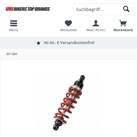
Menü
Merkzettel
Mein Konto
Warenkorb
Ab 60,- € Versandkostenfrei!
BITUBO