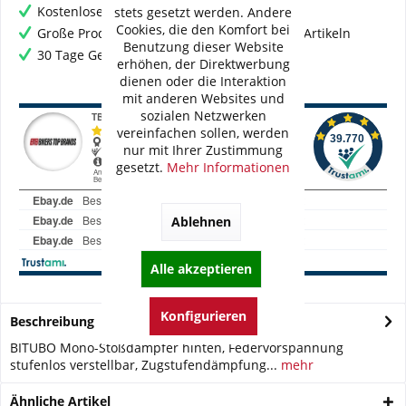
Kostenloser Versand ab € 60,- Bestellwert
stets gesetzt werden. Andere
Cookies, die den Komfort bei
Große Produktauswahl mit mehr als 80.000 Artikeln
Benutzung dieser Website
30 Tage Geld-Zurück-Garantie
erhöhen, der Direktwerbung
dienen oder die Interaktion
mit anderen Websites und
sozialen Netzwerken
vereinfachen sollen, werden
nur mit Ihrer Zustimmung
gesetzt.
Mehr Informationen
Ablehnen
Alle akzeptieren
Konfigurieren
Beschreibung
BITUBO Mono-Stoßdämpfer hinten, Federvorspannung
stufenlos verstellbar, Zugstufendämpfung...
mehr
Ähnliche Artikel