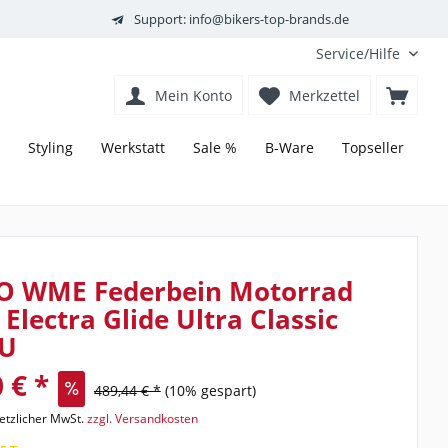
Support: info@bikers-top-brands.de
Service/Hilfe
Mein Konto
Merkzettel
Styling
Werkstatt
Sale %
B-Ware
Topseller
O WME Federbein Motorrad
 Electra Glide Ultra Classic
U
 € *
489,44 € *
(10% gespart)
setzlicher MwSt.
zzgl. Versandkosten