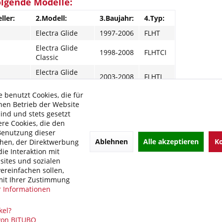
olgende Modelle:
ller:
2.Modell:
3.Baujahr:
4.Typ:
Electra Glide
1997-2006
FLHT
Electra Glide
1998-2008
FLHTCI
Classic
Electra Glide
2003-2008
FLHTI
Standard
 benutzt Cookies, die für
Electra Glide
1997-1997
FLHTCU
hen Betrieb der Website
Ultra Classic
sind und stets gesetzt
Electra Glide
re Cookies, die den
1998-2006
FLHTCU
Ultra Classic
Benutzung dieser
Ablehnen
Alle akzeptieren
Ko
hen, der Direktwerbung
Electra Glide
2007-2008
FLHTCU
ie Interaktion mit
Ultra Classic
ites und sozialen
Road King
1997-2006
FLHR
ereinfachen sollen,
it Ihrer Zustimmung
 Informationen
e Links zu "BITUBO WME Federbein Motorrad Stere
kel?
 von BITUBO