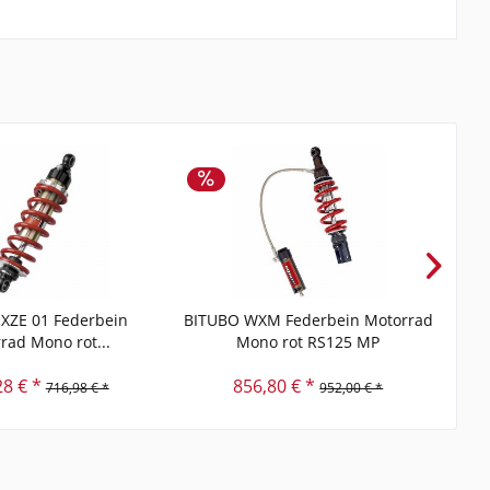
XZE 01 Federbein
BITUBO WXM Federbein Motorrad
BIT
rad Mono rot...
Mono rot RS125 MP
28 € *
856,80 € *
716,98 € *
952,00 € *