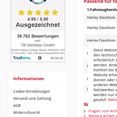
Passend für f
1.Fahrzeugherste
Harley Davidson
Harley Davidson
Harley Davidson
Diese Website
Harley Davidson
den technisc
erforderlich 
werden. Ande
Harley Davidson
Komfort bei 
Website erhö
Informationen
Harley Davidson
dienen oder d
anderen Webs
Harley Davidson
Netzwerken v
Cookie-Einstellungen
werden nur m
Versand und Zahlung
gesetzt.
Mehr
Weiterführend
AGB
Fragen zum Arti
Widerrufsrecht
Weitere Artikel