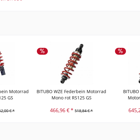
ein Motorrad
BITUBO WZE Federbein Motorrad
BITUBO 
125 GS
Mono rot RS125 GS
Motor
466,96 € *
645,
52,00 € *
518,84 € *