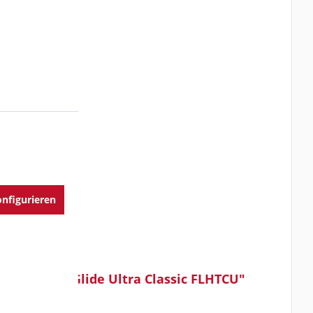
nfigurieren
o Electra Glide Ultra Classic FLHTCU"