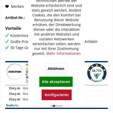
technischen Betrieb der
Website erforderlich sind und
Fragen zum Artikel?
Merken
stets gesetzt werden. Andere
Cookies, die den Komfort bei
Artikel-Nr.:
BI-HD030-WME03
Benutzung dieser Website
erhöhen, der Direktwerbung
Vorteile
dienen oder die Interaktion
mit anderen Websites und
Kostenloser Versand ab € 60,- Bestellwert
sozialen Netzwerken
Große Produktauswahl mit mehr als 80.000 Artikeln
vereinfachen sollen, werden
30 Tage Geld-Zurück-Garantie
nur mit Ihrer Zustimmung
gesetzt.
Mehr Informationen
Ablehnen
Alle akzeptieren
Konfigurieren