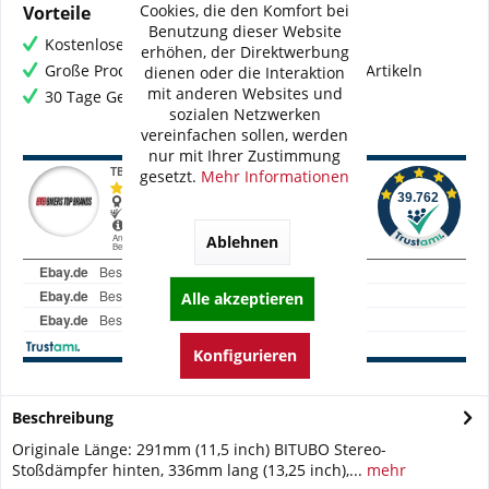
Cookies, die den Komfort bei
Vorteile
Benutzung dieser Website
Kostenloser Versand ab € 60,- Bestellwert
erhöhen, der Direktwerbung
Große Produktauswahl mit mehr als 80.000 Artikeln
dienen oder die Interaktion
mit anderen Websites und
30 Tage Geld-Zurück-Garantie
sozialen Netzwerken
vereinfachen sollen, werden
nur mit Ihrer Zustimmung
gesetzt.
Mehr Informationen
Ablehnen
Alle akzeptieren
Konfigurieren
Beschreibung
Originale Länge: 291mm (11,5 inch) BITUBO Stereo-
Stoßdämpfer hinten, 336mm lang (13,25 inch),...
mehr