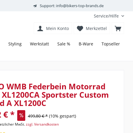
Support: info@bikers-top-brands.de
Service/Hilfe
Mein Konto
Merkzettel
Styling
Werkstatt
Sale %
B-Ware
Topseller
O WMB Federbein Motorrad
o XL1200CA Sportster Custom
ed A XL1200C
 € *
499,80 € *
(10% gespart)
setzlicher MwSt.
zzgl. Versandkosten