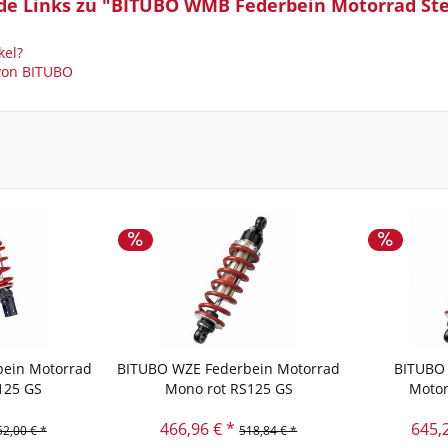
de Links zu "BITUBO WMB Federbein Motorrad Ste
kel?
 von BITUBO
ein Motorrad
BITUBO WZE Federbein Motorrad
BITUBO 
125 GS
Mono rot RS125 GS
Motor
466,96 € *
645,
52,00 € *
518,84 € *