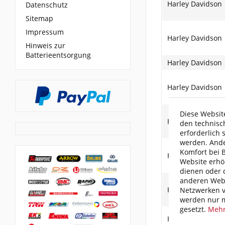
Harley Davidson
Datenschutz
Sitemap
Impressum
Harley Davidson
Hinweis zur
Batterieentsorgung
Harley Davidson
Harley Davidson
Diese Website
Harley Davidson
den technisc
erforderlich 
werden. Ande
Komfort bei 
Harley Davidson
Website erhö
dienen oder d
anderen Webs
Harley Davidson
Netzwerken v
werden nur m
gesetzt.
Mehr
Harley Davidson