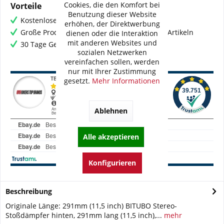
Cookies, die den Komfort bei
Vorteile
Benutzung dieser Website
Kostenloser Versand ab € 60,- Bestellwert
erhöhen, der Direktwerbung
Große Produktauswahl mit mehr als 80.000 Artikeln
dienen oder die Interaktion
mit anderen Websites und
30 Tage Geld-Zurück-Garantie
sozialen Netzwerken
vereinfachen sollen, werden
nur mit Ihrer Zustimmung
gesetzt.
Mehr Informationen
Ablehnen
Alle akzeptieren
Konfigurieren
Beschreibung
Originale Länge: 291mm (11,5 inch) BITUBO Stereo-
Stoßdämpfer hinten, 291mm lang (11,5 inch),...
mehr