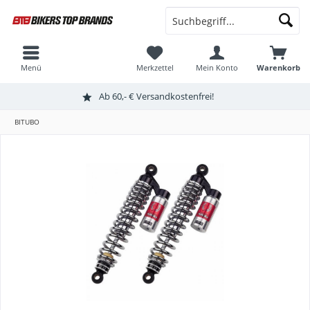
Menü
Merkzettel
Mein Konto
Warenkorb
Ab 60,- € Versandkostenfrei!
BITUBO