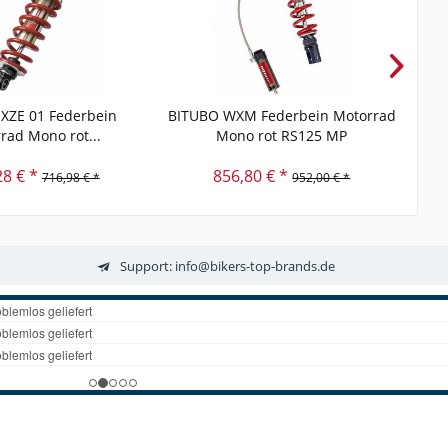
XZE 01 Federbein
BITUBO WXM Federbein Motorrad
BIT
rad Mono rot...
Mono rot RS125 MP
28 € *
856,80 € *
716,98 € *
952,00 € *
Support: info@bikers-top-brands.de