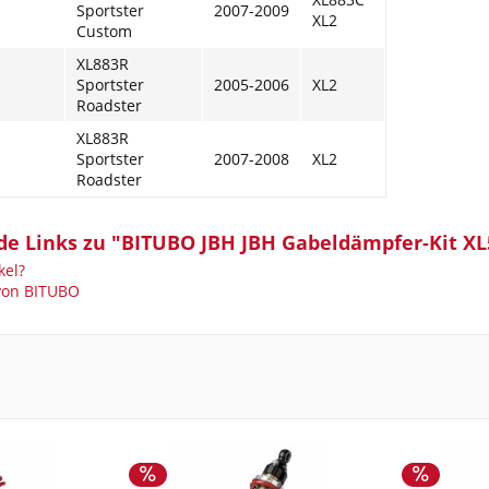
Sportster
2007-2009
XL2
Custom
XL883R
Sportster
2005-2006
XL2
Roadster
XL883R
Sportster
2007-2008
XL2
Roadster
e Links zu "BITUBO JBH JBH Gabeldämpfer-Kit XL5
kel?
 von BITUBO