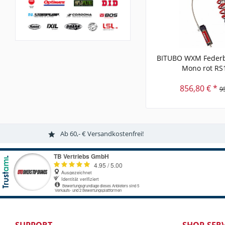
BITUBO WXM Federb
Mono rot RS
856,80 € *
9
Ab 60,- € Versandkostenfrei!