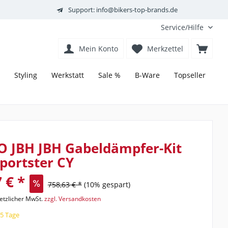
Support: info@bikers-top-brands.de
Service/Hilfe
Mein Konto
Merkzettel
Styling
Werkstatt
Sale %
B-Ware
Topseller
O JBH JBH Gabeldämpfer-Kit
portster CY
 € *
758,63 € *
(10% gespart)
setzlicher MwSt.
zzgl. Versandkosten
15 Tage