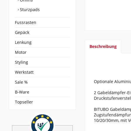
Sturzpads
Fussrasten
Gepäck
Lenkung
Beschreibung
Motor
Styling
Werkstatt
Optionale Aluminiu
Sale %
B-Ware
2 Gabeldämpfer-Ei
Druckstufenverste
Topseller
BITUBO Gabeldämpf
Zugstufendämpfung 
10/20/30mm, mit V