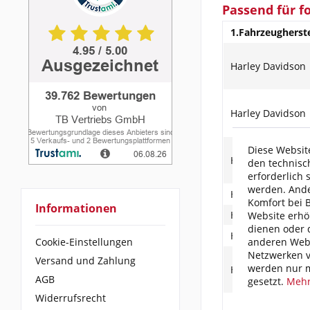
Passend für f
1.Fahrzeugherste
Harley Davidson
Harley Davidson
Diese Website
Harley Davidson
den technisc
erforderlich 
werden. Ande
Harley Davidson
Komfort bei 
Informationen
Harley Davidson
Website erhö
dienen oder d
Harley Davidson
anderen Webs
Cookie-Einstellungen
Netzwerken v
Versand und Zahlung
werden nur m
Harley Davidson
AGB
gesetzt.
Mehr
Widerrufsrecht