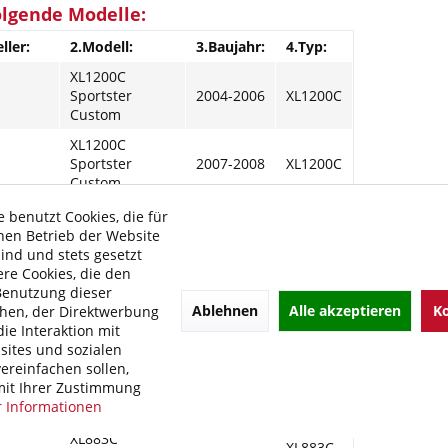
olgende Modelle:
ller:
2.Modell:
3.Baujahr:
4.Typ:
XL1200C
Sportster
2004-2006
XL1200C
Custom
XL1200C
Sportster
2007-2008
XL1200C
Custom
XL1200R
 benutzt Cookies, die für
Sportster
2004-2008
XL2
hen Betrieb der Website
Roadster
sind und stets gesetzt
re Cookies, die den
XL50 Sportster
2007-2007
CY
Benutzung dieser
Ablehnen
Alle akzeptieren
Ko
XL883 Sportster
2004-2006
XL2
hen, der Direktwerbung
ie Interaktion mit
XL883 Sportster
2007-2008
XL2
ites und sozialen
ereinfachen sollen,
XL883C
XL883C
it Ihrer Zustimmung
Sportster
2004-2006
XL2
 Informationen
Custom
XL883C
XL883C