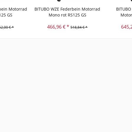
ein Motorrad
BITUBO WZE Federbein Motorrad
BITUBO 
125 GS
Mono rot RS125 GS
Motor
466,96 € *
645,
52,00 € *
518,84 € *