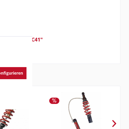
no CBR600F PC41"
nfigurieren