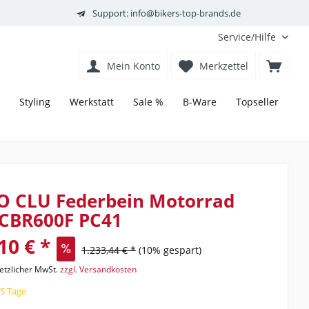
Support: info@bikers-top-brands.de
Service/Hilfe
Mein Konto
Merkzettel
Styling
Werkstatt
Sale %
B-Ware
Topseller
O CLU Federbein Motorrad
CBR600F PC41
10 € *
1.233,44 € *
(10% gespart)
setzlicher MwSt.
zzgl. Versandkosten
15 Tage