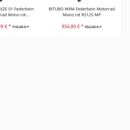
XZE 01 Federbein
BITUBO WXM Federbein Motorrad
BIT
rad Mono rot...
Mono rot RS125 MP
28 € *
856,80 € *
716,98 € *
952,00 € *