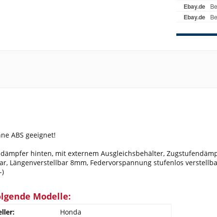
hne ABS geeignet!
ämpfer hinten, mit externem Ausgleichsbehälter, Zugstufendämpf
ar, Längenverstellbar 8mm, Federvorspannung stufenlos verstellbar
-)
olgende Modelle:
ller:
Honda