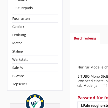
Sturzpads
Fussrasten
Gepäck
Lenkung
Beschreibung
Motor
Styling
Werkstatt
Nur für Modelle o
Sale %
B-Ware
BITUBO Mono-Stoßd
lowspeed einstellb
Topseller
(ab Modelljahr ´11
Passend für f
1.Fahrzeugherste