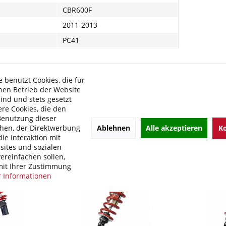
CBR600F
2011-2013
PC41
de Links zu "BITUBO CLU Federbein Motorrad Mo
 benutzt Cookies, die für
kel?
hen Betrieb der Website
 von BITUBO
sind und stets gesetzt
re Cookies, die den
Benutzung dieser
Ablehnen
Alle akzeptieren
Ko
hen, der Direktwerbung
ie Interaktion mit
ites und sozialen
ereinfachen sollen,
it Ihrer Zustimmung
 Informationen