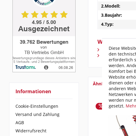
2.Modell:
3.Baujahr:
4.Typ:
Weiterführen
Diese Website
Fragen zum Arti
den technisc
Weitere Artikel
erforderlich 
werden. Ande
Komfort bei 
Website erhö
dienen oder d
Ähnliche Artikel
anderen Webs
Informationen
Netzwerken v
werden nur m
gesetzt.
Mehr
Cookie-Einstellungen
Versand und Zahlung
AGB
Widerrufsrecht