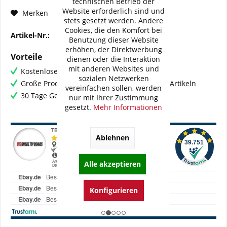
technischen Betrieb der
Website erforderlich sind und
Fragen zum Artikel?
Merken
stets gesetzt werden. Andere
Cookies, die den Komfort bei
Artikel-Nr.:
BI-H0107-WMB02V2
Benutzung dieser Website
erhöhen, der Direktwerbung
Vorteile
dienen oder die Interaktion
mit anderen Websites und
Kostenloser Versand ab € 60,- Bestellwert
sozialen Netzwerken
Große Produktauswahl mit mehr als 80.000 Artikeln
vereinfachen sollen, werden
30 Tage Geld-Zurück-Garantie
nur mit Ihrer Zustimmung
gesetzt.
Mehr Informationen
Ablehnen
Alle akzeptieren
Konfigurieren