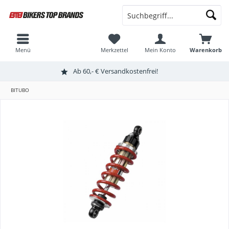
Menü
Merkzettel
Mein Konto
Warenkorb
Ab 60,- € Versandkostenfrei!
BITUBO