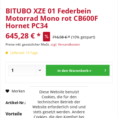
BITUBO XZE 01 Federbein
Motorrad Mono rot CB600F
Hornet PC34
645,28 € *
716,98 € *
(10% gespart)
Preise inkl. gesetzlicher MwSt.
zzgl. Versandkosten
Lieferzeit: 15 Tage
In den Warenkorb »
Fragen zum Artikel?
Merken
Diese Website benutzt
Cookies, die für den
technischen Betrieb der
Artikel-Nr.:
BI-H0090-XZE01
Website erforderlich sind und
stets gesetzt werden. Andere
Vorteile
Cookies, die den Komfort bei