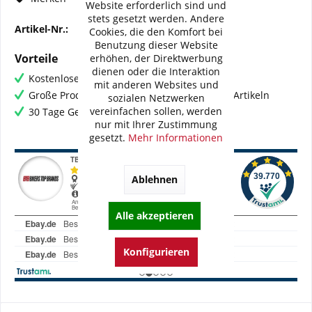
Website erforderlich sind und
stets gesetzt werden. Andere
Artikel-Nr.:
BI-H0071-WME42V2
Cookies, die den Komfort bei
Benutzung dieser Website
Vorteile
erhöhen, der Direktwerbung
dienen oder die Interaktion
Kostenloser Versand ab € 60,- Bestellwert
mit anderen Websites und
Große Produktauswahl mit mehr als 80.000 Artikeln
sozialen Netzwerken
vereinfachen sollen, werden
30 Tage Geld-Zurück-Garantie
nur mit Ihrer Zustimmung
gesetzt.
Mehr Informationen
Ablehnen
Alle akzeptieren
Konfigurieren