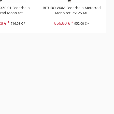
XZE 01 Federbein
BITUBO WXM Federbein Motorrad
BIT
rad Mono rot...
Mono rot RS125 MP
28 € *
856,80 € *
716,98 € *
952,00 € *