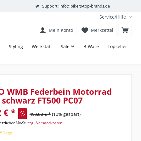
Support: info@bikers-top-brands.de
Service/Hilfe
Mein Konto
Merkzettel
Styling
Werkstatt
Sale %
B-Ware
Topseller
O WMB Federbein Motorrad
 schwarz FT500 PC07
 € *
499,80 € *
(10% gespart)
setzlicher MwSt.
zzgl. Versandkosten
15 Tage