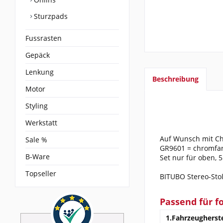
Sturzpads
Fussrasten
Gepäck
Lenkung
Beschreibung
Motor
Styling
Werkstatt
Auf Wunsch mit Ch
Sale %
GR9601 = chromfarb
B-Ware
Set nur für oben, 
Topseller
BITUBO Stereo-Stoß
Passend für f
1.Fahrzeugherste