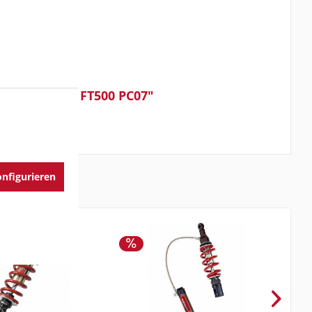
reo schwarz FT500 PC07"
nfigurieren