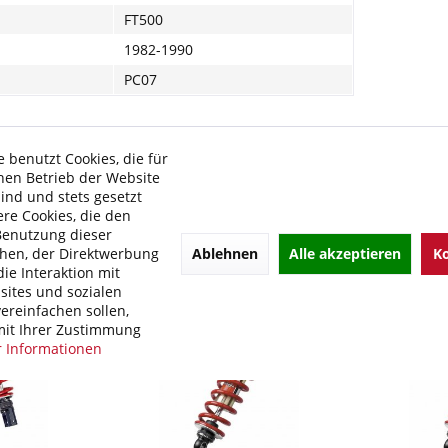
FT500
1982-1990
PC07
de Links zu "BITUBO WMB Federbein Motorrad Ste
 benutzt Cookies, die für
kel?
hen Betrieb der Website
 von BITUBO
sind und stets gesetzt
re Cookies, die den
Benutzung dieser
Ablehnen
Alle akzeptieren
Ko
hen, der Direktwerbung
ie Interaktion mit
ites und sozialen
ereinfachen sollen,
it Ihrer Zustimmung
 Informationen