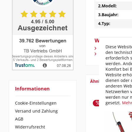
2.Modell:
3.Baujahr:
4.Typ:
Weiterführen
Diese Website
Fragen zum Arti
den technisc
Weitere Artikel
erforderlich 
werden. Ande
Komfort bei 
Website erhö
dienen oder d
Ähnliche Artikel
anderen Webs
Informationen
Netzwerken v
werden nur m
gesetzt.
Mehr
Cookie-Einstellungen
Versand und Zahlung
AGB
Widerrufsrecht