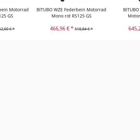
ein Motorrad
BITUBO WZE Federbein Motorrad
BITUBO 
125 GS
Mono rot RS125 GS
Motor
466,96 € *
645,
52,00 € *
518,84 € *