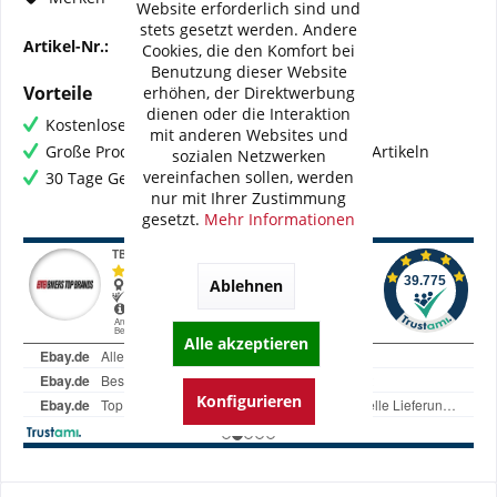
Website erforderlich sind und
stets gesetzt werden. Andere
Artikel-Nr.:
BI-H0007-WMB02V2
Cookies, die den Komfort bei
Benutzung dieser Website
Vorteile
erhöhen, der Direktwerbung
dienen oder die Interaktion
Kostenloser Versand ab € 60,- Bestellwert
mit anderen Websites und
Große Produktauswahl mit mehr als 80.000 Artikeln
sozialen Netzwerken
vereinfachen sollen, werden
30 Tage Geld-Zurück-Garantie
nur mit Ihrer Zustimmung
gesetzt.
Mehr Informationen
Ablehnen
Alle akzeptieren
Konfigurieren