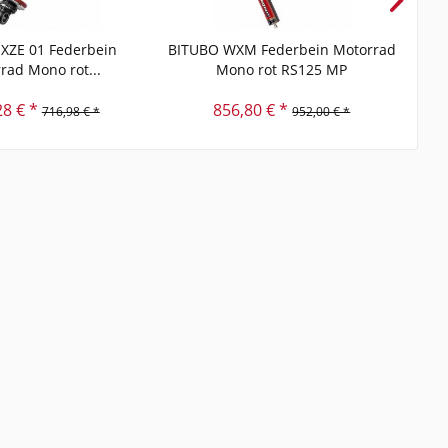
XZE 01 Federbein
BITUBO WXM Federbein Motorrad
BIT
rad Mono rot...
Mono rot RS125 MP
28 € *
856,80 € *
716,98 € *
952,00 € *