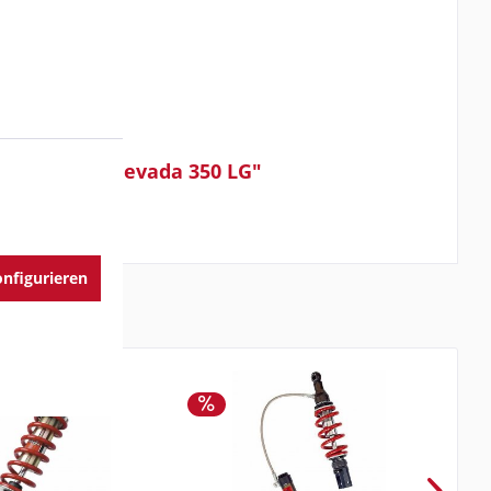
ereo chrom Nevada 350 LG"
nfigurieren