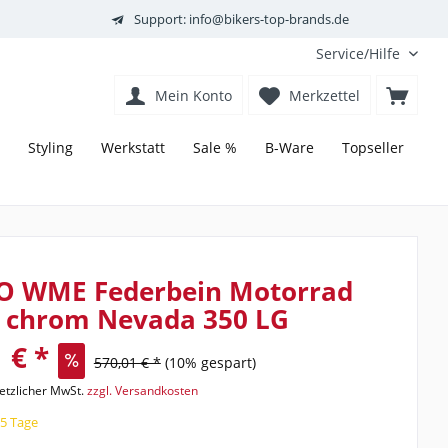
Support: info@bikers-top-brands.de
Service/Hilfe
Mein Konto
Merkzettel
Styling
Werkstatt
Sale %
B-Ware
Topseller
O WME Federbein Motorrad
o chrom Nevada 350 LG
 € *
570,01 € *
(10% gespart)
setzlicher MwSt.
zzgl. Versandkosten
15 Tage