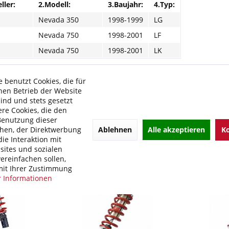
ller:
2.Modell:
3.Baujahr:
4.Typ:
Nevada 350
1998-1999
LG
Nevada 750
1998-2001
LF
Nevada 750
1998-2001
LK
de Links zu "BITUBO WME Federbein Motorrad St
 benutzt Cookies, die für
hen Betrieb der Website
kel?
sind und stets gesetzt
 von BITUBO
re Cookies, die den
Benutzung dieser
Ablehnen
Alle akzeptieren
Ko
hen, der Direktwerbung
ie Interaktion mit
ites und sozialen
ereinfachen sollen,
it Ihrer Zustimmung
 Informationen