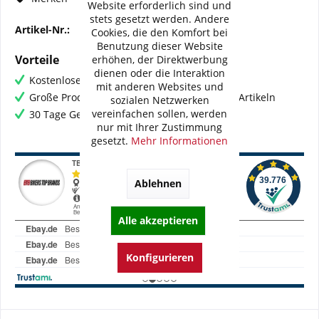
Website erforderlich sind und
stets gesetzt werden. Andere
Artikel-Nr.:
BI-G0008-WMB03
Cookies, die den Komfort bei
Benutzung dieser Website
Vorteile
erhöhen, der Direktwerbung
dienen oder die Interaktion
Kostenloser Versand ab € 60,- Bestellwert
mit anderen Websites und
Große Produktauswahl mit mehr als 80.000 Artikeln
sozialen Netzwerken
vereinfachen sollen, werden
30 Tage Geld-Zurück-Garantie
nur mit Ihrer Zustimmung
gesetzt.
Mehr Informationen
Ablehnen
Alle akzeptieren
Konfigurieren