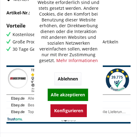
Website erforderlich sind und
stets gesetzt werden. Andere
Artikel-Nr.:
BI-G0007-WME02V2
Cookies, die den Komfort bei
Benutzung dieser Website
Vorteile
erhöhen, der Direktwerbung
dienen oder die Interaktion
Kostenloser Versand ab € 60,- Bestellwert
mit anderen Websites und
Große Produktauswahl mit mehr als 80.000 Artikeln
sozialen Netzwerken
vereinfachen sollen, werden
30 Tage Geld-Zurück-Garantie
nur mit Ihrer Zustimmung
gesetzt.
Mehr Informationen
Ablehnen
Alle akzeptieren
Konfigurieren