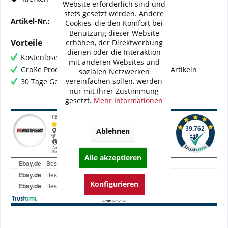
Website erforderlich sind und
stets gesetzt werden. Andere
Artikel-Nr.:
BI-G0002-WMB02V2
Cookies, die den Komfort bei
Benutzung dieser Website
Vorteile
erhöhen, der Direktwerbung
dienen oder die Interaktion
Kostenloser Versand ab € 60,- Bestellwert
mit anderen Websites und
Große Produktauswahl mit mehr als 80.000 Artikeln
sozialen Netzwerken
vereinfachen sollen, werden
30 Tage Geld-Zurück-Garantie
nur mit Ihrer Zustimmung
gesetzt.
Mehr Informationen
Ablehnen
Alle akzeptieren
Konfigurieren