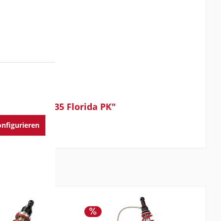
reo chrom V35 Florida PK"
nfigurieren