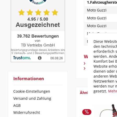
1.Fahrzeugherste
Moto Guzzi
Moto Guzzi
Moto Guzzi
Moto Guzzi
Diese Website
Moto Guzzi
den technisc
erforderlich 
Weiterführend
werden. Ande
Komfort bei 
Fragen zum Arti
Website erhö
Weitere Artikel
dienen oder d
anderen Webs
Informationen
Netzwerken v
werden nur m
gesetzt.
Mehr
Cookie-Einstellungen
Ähnliche Artikel
Versand und Zahlung
AGB
Widerrufsrecht