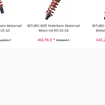
ein Motorrad
BITUBO WZE Federbein Motorrad
BITUBO 
125 GS
Mono rot RS125 GS
Motor
466,96 € *
645,
52,00 € *
518,84 € *