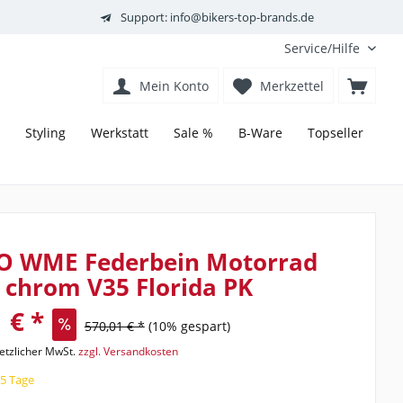
Support: info@bikers-top-brands.de
Service/Hilfe
Mein Konto
Merkzettel
Styling
Werkstatt
Sale %
B-Ware
Topseller
O WME Federbein Motorrad
 chrom V35 Florida PK
 € *
570,01 € *
(10% gespart)
setzlicher MwSt.
zzgl. Versandkosten
15 Tage