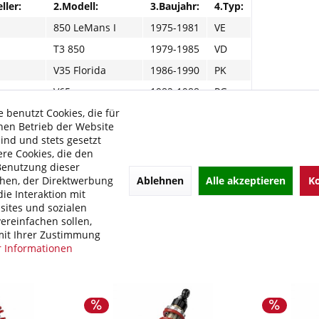
ller:
2.Modell:
3.Baujahr:
4.Typ:
850 LeMans I
1975-1981
VE
T3 850
1979-1985
VD
V35 Florida
1986-1990
PK
V65
1982-1988
PG
 benutzt Cookies, die für
V65
1982-1988
PG
hen Betrieb der Website
sind und stets gesetzt
e Links zu "BITUBO WME Federbein Motorrad Ste
re Cookies, die den
Benutzung dieser
kel?
Ablehnen
Alle akzeptieren
Ko
hen, der Direktwerbung
 von BITUBO
ie Interaktion mit
ites und sozialen
ereinfachen sollen,
it Ihrer Zustimmung
 Informationen