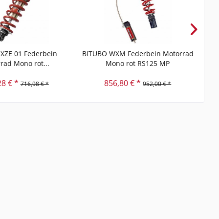
XZE 01 Federbein
BITUBO WXM Federbein Motorrad
BIT
rad Mono rot...
Mono rot RS125 MP
28 € *
856,80 € *
716,98 € *
952,00 € *