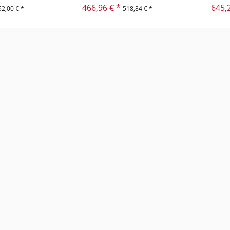
466,96 € *
645,
52,00 € *
518,84 € *