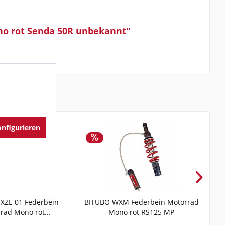
no rot Senda 50R unbekannt"
nfigurieren
XZE 01 Federbein
BITUBO WXM Federbein Motorrad
BIT
rad Mono rot...
Mono rot RS125 MP