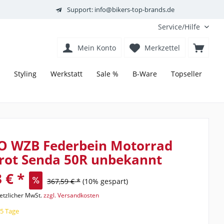
Support: info@bikers-top-brands.de
Service/Hilfe
Mein Konto
Merkzettel
Styling
Werkstatt
Sale %
B-Ware
Topseller
O WZB Federbein Motorrad
rot Senda 50R unbekannt
 € *
367,59 € *
(10% gespart)
setzlicher MwSt.
zzgl. Versandkosten
15 Tage