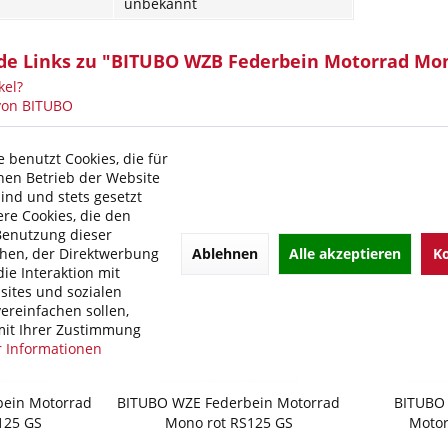
unbekannt
de Links zu "BITUBO WZB Federbein Motorrad Mo
kel?
 von BITUBO
 benutzt Cookies, die für
hen Betrieb der Website
sind und stets gesetzt
re Cookies, die den
Benutzung dieser
Ablehnen
Alle akzeptieren
Ko
hen, der Direktwerbung
ie Interaktion mit
ites und sozialen
ereinfachen sollen,
it Ihrer Zustimmung
 Informationen
ein Motorrad
BITUBO WZE Federbein Motorrad
BITUBO 
125 GS
Mono rot RS125 GS
Motor