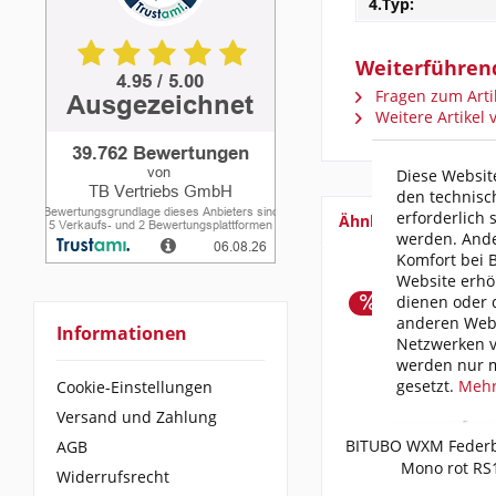
4.Typ:
Weiterführen
Fragen zum Arti
Weitere Artikel
Diese Website
den technisc
erforderlich 
Ähnliche Artikel
werden. Ande
Komfort bei 
Website erhö
dienen oder d
anderen Webs
Informationen
Netzwerken v
werden nur m
gesetzt.
Mehr
Cookie-Einstellungen
Versand und Zahlung
BITUBO WXM Federb
AGB
Mono rot RS
Widerrufsrecht