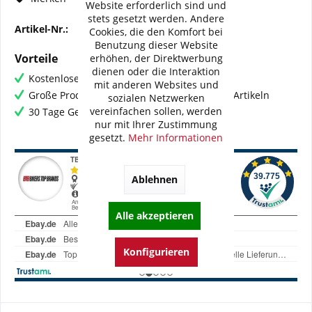
Website erforderlich sind und
stets gesetzt werden. Andere
Artikel-Nr.:
BI-D0030-WME02V2
Cookies, die den Komfort bei
Benutzung dieser Website
Vorteile
erhöhen, der Direktwerbung
dienen oder die Interaktion
Kostenloser Versand ab € 60,- Bestellwert
mit anderen Websites und
Große Produktauswahl mit mehr als 80.000 Artikeln
sozialen Netzwerken
vereinfachen sollen, werden
30 Tage Geld-Zurück-Garantie
nur mit Ihrer Zustimmung
gesetzt.
Mehr Informationen
Ablehnen
Alle akzeptieren
Konfigurieren