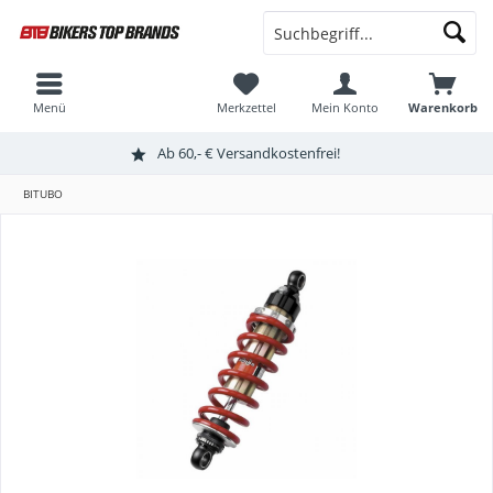
Menü
Merkzettel
Mein Konto
Warenkorb
Ab 60,- € Versandkostenfrei!
BITUBO