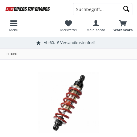
Menü
Merkzettel
Mein Konto
Warenkorb
Ab 60,- € Versandkostenfrei!
BITUBO