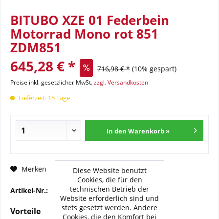
BITUBO XZE 01 Federbein
Motorrad Mono rot 851
ZDM851
645,28 € *
716,98 € *
(10% gespart)
Preise inkl. gesetzlicher MwSt.
zzgl. Versandkosten
Lieferzeit: 15 Tage
In den Warenkorb »
Fragen zum Artikel?
Merken
Diese Website benutzt
Cookies, die für den
technischen Betrieb der
Artikel-Nr.:
BI-D0009-XZE01
Website erforderlich sind und
stets gesetzt werden. Andere
Vorteile
Cookies, die den Komfort bei