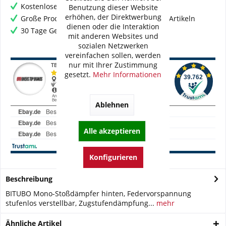
Kostenloser Versand ab € 60,- Bestellwert
Benutzung dieser Website
erhöhen, der Direktwerbung
Große Produktauswahl mit mehr als 80.000 Artikeln
dienen oder die Interaktion
30 Tage Geld-Zurück-Garantie
mit anderen Websites und
sozialen Netzwerken
vereinfachen sollen, werden
nur mit Ihrer Zustimmung
gesetzt.
Mehr Informationen
Ablehnen
Alle akzeptieren
Konfigurieren
Beschreibung
BITUBO Mono-Stoßdämpfer hinten, Federvorspannung
stufenlos verstellbar, Zugstufendämpfung...
mehr
Ähnliche Artikel