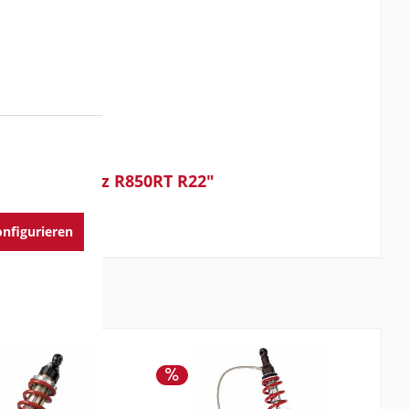
Mono schwarz R850RT R22"
nfigurieren