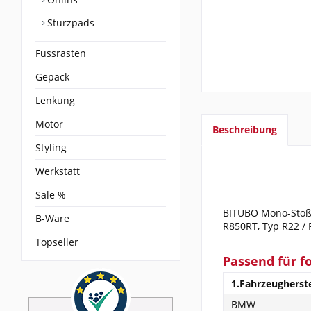
Sturzpads
Fussrasten
Gepäck
Lenkung
Motor
Beschreibung
Styling
Werkstatt
Sale %
BITUBO Mono-Stoßd
B-Ware
R850RT, Typ R22 / 
Topseller
Passend für f
1.Fahrzeugherste
BMW