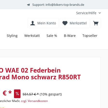
Support: info@bikers-top-brands.de
Service/Hilfe
Mein Konto
Merkzettel
Styling
Werkstatt
Sale %
B-Ware
Topseller
O WAE 02 Federbein
rad Mono schwarz R850RT
 € *
551,57 € *
(10% gespart)
setzlicher MwSt.
zzgl. Versandkosten