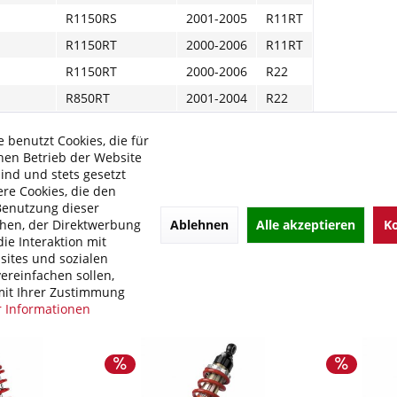
R1150RS
2001-2005
R11RT
R1150RT
2000-2006
R11RT
R1150RT
2000-2006
R22
R850RT
2001-2004
R22
R850RT
2004-2005
R11RT
 benutzt Cookies, die für
hen Betrieb der Website
de Links zu "BITUBO WAE 02 Federbein Motorrad 
sind und stets gesetzt
re Cookies, die den
kel?
Benutzung dieser
 von BITUBO
Ablehnen
Alle akzeptieren
Ko
hen, der Direktwerbung
ie Interaktion mit
ites und sozialen
ereinfachen sollen,
it Ihrer Zustimmung
 Informationen