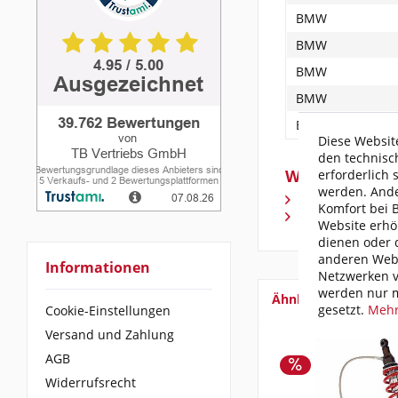
BMW
BMW
BMW
BMW
BMW
Diese Website
den technisc
Weiterführen
erforderlich 
werden. Ande
Fragen zum Arti
Komfort bei 
Weitere Artikel
Website erhö
dienen oder d
anderen Webs
Informationen
Netzwerken v
werden nur m
Ähnliche Artikel
gesetzt.
Mehr
Cookie-Einstellungen
Versand und Zahlung
AGB
Widerrufsrecht