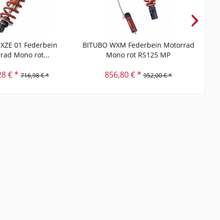
XZE 01 Federbein
BITUBO WXM Federbein Motorrad
BIT
rad Mono rot...
Mono rot RS125 MP
28 € *
856,80 € *
716,98 € *
952,00 € *