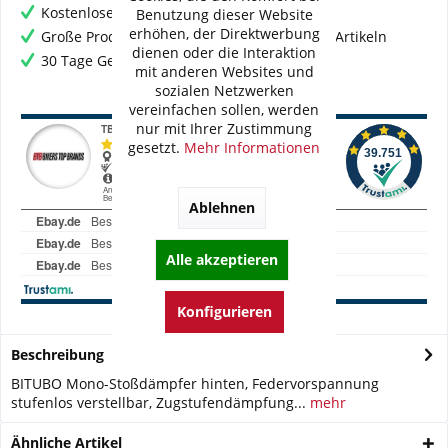
Kostenloser Versand ab € 60,- Bestellwert
Benutzung dieser Website
erhöhen, der Direktwerbung
Große Produktauswahl mit mehr als 80.000 Artikeln
dienen oder die Interaktion
30 Tage Geld-Zurück-Garantie
mit anderen Websites und
sozialen Netzwerken
vereinfachen sollen, werden
nur mit Ihrer Zustimmung
gesetzt.
Mehr Informationen
Ablehnen
Alle akzeptieren
Konfigurieren
Beschreibung
BITUBO Mono-Stoßdämpfer hinten, Federvorspannung
stufenlos verstellbar, Zugstufendämpfung...
mehr
Ähnliche Artikel