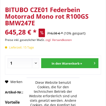
BITUBO CZE01 Federbein
Motorrad Mono rot R100GS
BMW247E
645,28 € *
716,98 € *
(10% gespart)
Preise inkl. gesetzlicher MwSt.
zzgl. Versandkosten
Lieferzeit: 15 Tage
In den Warenkorb »
Fragen zum Artikel?
Merken
Diese Website benutzt
Cookies, die für den
technischen Betrieb der
Artikel-Nr.:
BI-BW008-CZE01
Website erforderlich sind und
stets gesetzt werden. Andere
Vorteile
Cookies, die den Komfort bei