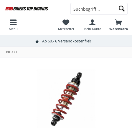
Menü
Merkzettel
Mein Konto
Warenkorb
Ab 60,- € Versandkostenfrei!
BITUBO