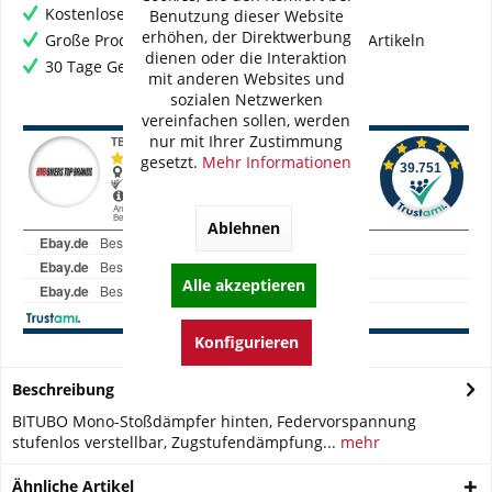
Kostenloser Versand ab € 60,- Bestellwert
Benutzung dieser Website
erhöhen, der Direktwerbung
Große Produktauswahl mit mehr als 80.000 Artikeln
dienen oder die Interaktion
30 Tage Geld-Zurück-Garantie
mit anderen Websites und
sozialen Netzwerken
vereinfachen sollen, werden
nur mit Ihrer Zustimmung
gesetzt.
Mehr Informationen
Ablehnen
Alle akzeptieren
Konfigurieren
Beschreibung
BITUBO Mono-Stoßdämpfer hinten, Federvorspannung
stufenlos verstellbar, Zugstufendämpfung...
mehr
Ähnliche Artikel