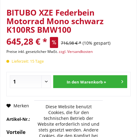
BITUBO XZE Federbein
Motorrad Mono schwarz
K100RS BMW100
645,28 € *
716,98 € *
(10% gespart)
Preise inkl. gesetzlicher MwSt.
zzgl. Versandkosten
Lieferzeit: 15 Tage
In den Warenkorb »
Fragen zum Artikel?
Merken
Diese Website benutzt
Cookies, die für den
technischen Betrieb der
Artikel-Nr.:
BI-BW007-XZE02
Website erforderlich sind und
stets gesetzt werden. Andere
Vorteile
Cookies, die den Komfort bei