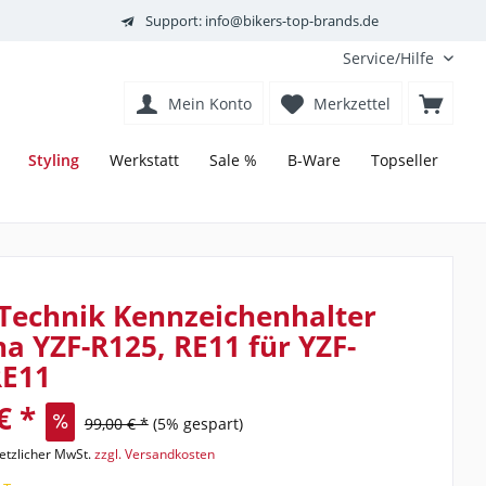
Support: info@bikers-top-brands.de
Service/Hilfe
Mein Konto
Merkzettel
Styling
Werkstatt
Sale %
B-Ware
Topseller
Technik Kennzeichenhalter
 YZF-R125, RE11 für YZF-
RE11
€ *
99,00 € *
(5% gespart)
setzlicher MwSt.
zzgl. Versandkosten