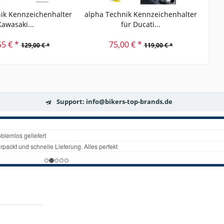
ik Kennzeichenhalter
alpha Technik Kennzeichenhalter
alp
Kawasaki...
für Ducati...
55 € *
75,00 € *
129,00 € *
119,00 € *
Support: info@bikers-top-brands.de