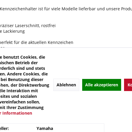
Kennzeichenhalter ist für viele Modelle lieferbar und unsere Produk
räziser Laserschnitt, rostfrei
e Lackierung
perfekt für die aktuellen Kennzeichen
bar
rstellbar – falls mal ein Seitenkoffer im Weg sein sollte
e benutzt Cookies, die
ferlegung geeignet
nischen Betrieb der
radapter (sollte der originale Rückstrahler nicht verwendbar sein, li
rderlich sind und stets
tung – optisch schön, hell und leicht
en. Andere Cookies, die
ter für Original- und Zubehörblinker
bei Benutzung dieser
stigungsmaterialien und Schrauben für die Kennzeichenbefestigung
Ablehnen
Alle akzeptieren
Ko
öhen, der Direktwerbung
die Interaktion mit
ites und sozialen
, Halter Rückstrahler, Adapter Zubehörblinker 8/10 mm
ereinfachen sollen,
Umbauteile
mit Ihrer Zustimmung
 Informationen
olgende Modelle:
ller:
Yamaha