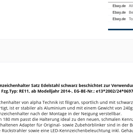
nzeichenhalter Satz Edelstahl schwarz beschichtet zur Verwendun
Fzg.Typ: RE11, ab Modelljahr 2014-, EG-BE-Nr.: e13*2002/24*069
henhalter von alpha Technik ist filigran, sportlich und mit schwar
rtigt, ist er stabiler als Aluminium und mit einem Gewicht von 240g
nzeichenhalter nach der Montage in der Neigung verstellbar.
von 180 mm passt die Halterung ideal zu den neuen, schmalen Kenn
thaltenen Adapter für Original- sowie Zubehörblinker sind in der Br
e Rückstrahler sowie eine LED-Kennzeichenbeleuchtung inkl. Gehä