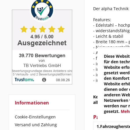
Der alpha Technik 
Features:
- Edelstahl – hochp
- widerstandsfähig
- Leicht & stabil
- Breite 180 mm – 
- Neigung verstell
- Adapter breitenve
Diese Websit
- für Bikes mit Tie
für den tech
- inkl. Rückstrahle
Website erfo
- inkl. LED-Beleuch
gesetzt werd
- inkl. Blinkeradap
den Komfort 
- inkl. aller Befe
Website erh
dienen oder 
anderen Webs
Kennzeichenhalter
Netzwerken v
Informationen
alle notwenigen 
werden nur 
gesetzt.
Mehr
Passend für f
Cookie-Einstellungen
Versand und Zahlung
1.Fahrzeugherste