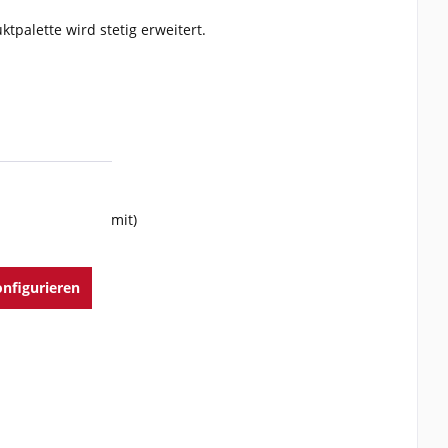
tpalette wird stetig erweitert.
efern wir diesen mit)
nfigurieren