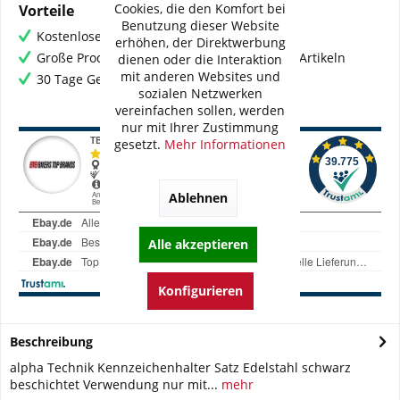
Cookies, die den Komfort bei
Vorteile
Benutzung dieser Website
Kostenloser Versand ab € 60,- Bestellwert
erhöhen, der Direktwerbung
Große Produktauswahl mit mehr als 80.000 Artikeln
dienen oder die Interaktion
mit anderen Websites und
30 Tage Geld-Zurück-Garantie
sozialen Netzwerken
vereinfachen sollen, werden
nur mit Ihrer Zustimmung
gesetzt.
Mehr Informationen
Ablehnen
Alle akzeptieren
Konfigurieren
Beschreibung
alpha Technik Kennzeichenhalter Satz Edelstahl schwarz
beschichtet Verwendung nur mit...
mehr